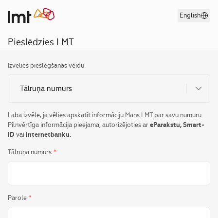
English
Pieslēdzies LMT
Izvēlies pieslēgšanās veidu
Tālruņa numurs
Laba izvēle, ja vēlies apskatīt informāciju Mans LMT par savu numuru.
Pilnvērtīga informācija pieejama, autorizējoties ar
eParakstu, Smart-
ID
vai
internetbanku.
Tālruņa numurs
*
Parole
*