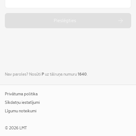
Pieslēgties
Nav paroles? Nosūti
P
uz tālruņa numuru
1640
.
Ārējā saite (atveras jaunā cilnē)
Privātuma politika
Sīkdatņu iestatījumi
Ārējā saite (atveras jaunā cilnē)
Līgumu noteikumi
© 2026 LMT